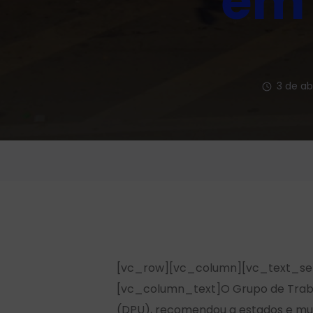
em 
3 de ab
[vc_row][vc_column][vc_text_sepa
[vc_column_text]O Grupo de Trabal
(DPU), recomendou a estados e mun