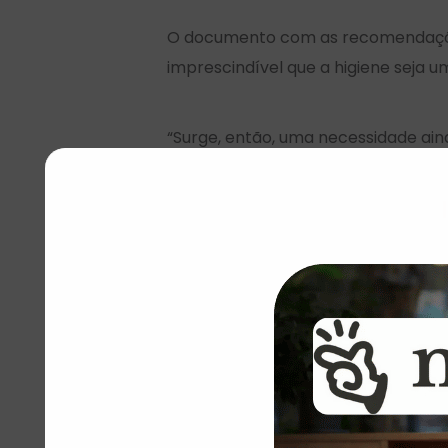
O documento com as recomendações d
imprescindível que a higiene seja um
“Surge, então, uma necessidade ai
proceder sua higienização e ter se
recomendações do Ministério da Sa
Rio de Janeiro terá kits de 
Na cidade do Rio de Janeiro, a prefei
A secretária municipal de Assistênc
preços para a compra dos kits.