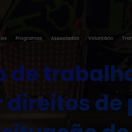
ços
Programas
Associados
Voluntário
Tra
 de trabalh
r direitos de