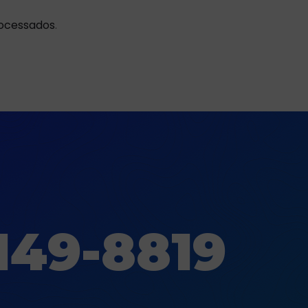
rocessados
.
149-8819