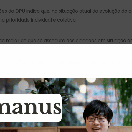
a DPU indica que, na situação atual da evolução do cor
a prioridade individual e coletiva.
nda maior de que se assegure aos cidadãos em situação d
u direito à saúde garantido”, disse o órgão nas sugestõe
úde.
Inteligência Artificial para o Terceiro Set
higiene
tura vai distribuir
kits
de higiene à população em situação
ia Social e Direitos Humanos, Tia Ju, informou que a pas