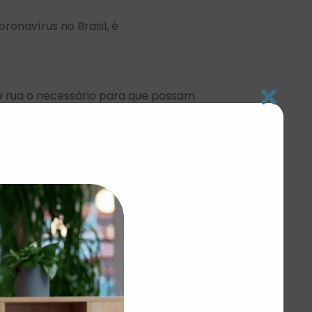
onavírus no Brasil, é
e rua o necessário para que possam
s, lembrando, que estas também são
or
 de rua.
ta está fazendo o levantamento de