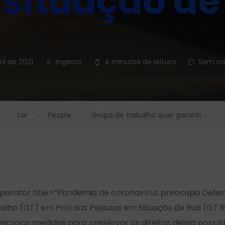
situação de
ril de 2021
Ingesto
4 minutos de leitura
Sem co
Lar
People
Grupo de trabalho quer garanti ...
rator title=”Pandemia de coronavírus preocupa Defenso
ho (GT) em Prol das Pessoas em Situação de Rua (GT Ru
icípios medidas para preservar os direitos dessa popul