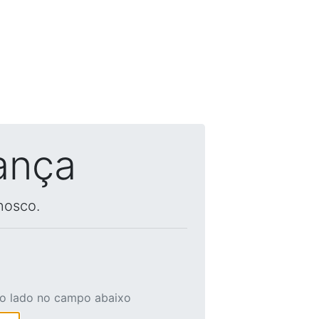
ança
nosco.
ao lado no campo abaixo