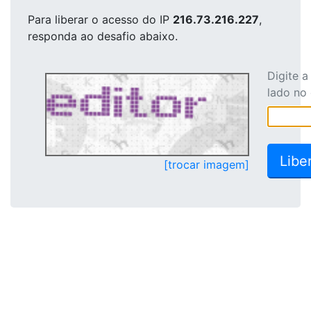
Para liberar o acesso
do IP
216.73.216.227
,
responda ao desafio abaixo.
Digite 
lado no
[trocar imagem]