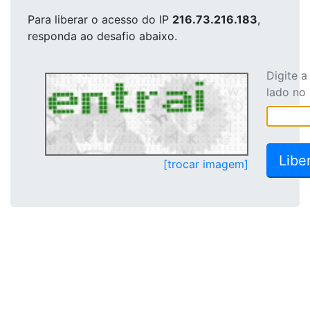
Para liberar o acesso
do IP
216.73.216.183
,
responda ao desafio abaixo.
Digite 
lado no
[trocar imagem]