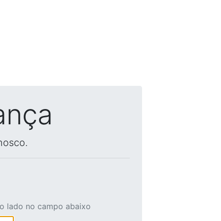
ança
nosco.
ao lado no campo abaixo