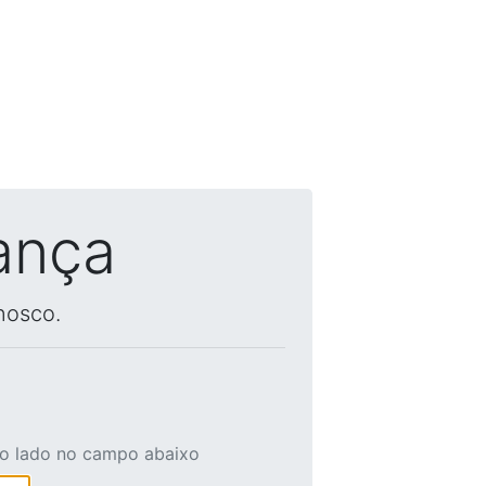
ança
nosco.
ao lado no campo abaixo