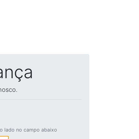
ança
nosco.
ao lado no campo abaixo