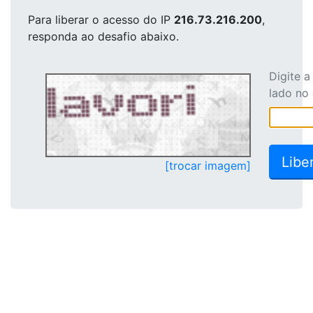
Para liberar o acesso
do IP
216.73.216.200
,
responda ao desafio abaixo.
Digite 
lado no
[trocar imagem]